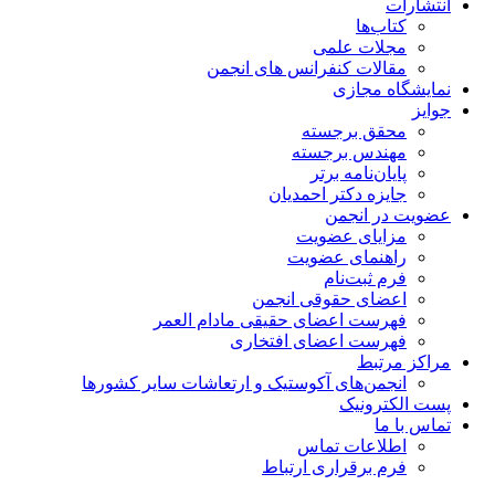
انتشارات
کتاب‌ها
مجلات علمی
مقالات کنفرانس های انجمن
نمایشگاه مجازی
جوایز
محقق برجسته
مهندس برجسته
پایان‌نامه برتر
جایزه دکتر احمدیان
عضویت در انجمن
مزایای عضویت
راهنمای عضویت
فرم ثبت‌نام
اعضای حقوقی انجمن
فهرست اعضای حقیقی مادام‌ العمر
فهرست اعضای افتخاری
مراکز مرتبط
انجمن‌های آکوستیک و ارتعاشات سایر کشورها
پست الکترونیک
تماس با ما
اطلاعات تماس
فرم برقراری ارتباط