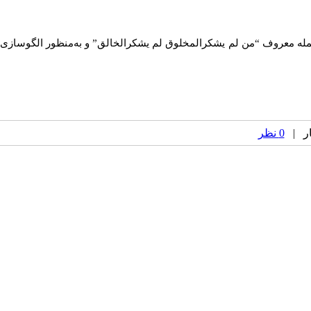
جمله معروف “من لم یشکرالمخلوق لم یشکرالخالق” و به‌منظور الگوسازی
0 نظر