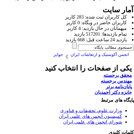
مار سایت
كل کاربران ثبت شده: 283 کاربر
کاربران حاضر در وبگاه: 0 کاربر
ميهمانان در حال بازديد: 4 کاربر
تمام بازديد‌ها: 517201 بازدید
بازديد 24 ساعت قبل: 668 بازدید
انجمن آکوستیک و ارتعاشات ایران
جوایز
کی از صفحات را انتخاب کنید
حقق برجسته
هندس برجسته
ایان‌نامه برتر
ایزه دکتر احمدیان
یگاه های مرتبط
وزارت علوم، تحقیقات و فناوری
کمیسیون انجمن های علمی ایران
شورای انجمن های علمی ایران
مات کلیدی