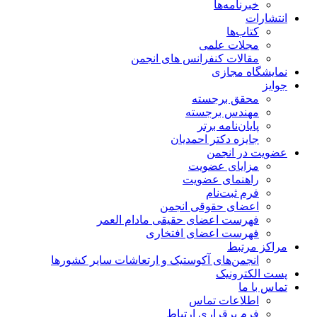
خبرنامه‌ها
انتشارات
کتاب‌ها
مجلات علمی
مقالات کنفرانس های انجمن
نمایشگاه مجازی
جوایز
محقق برجسته
مهندس برجسته
پایان‌نامه برتر
جایزه دکتر احمدیان
عضویت در انجمن
مزایای عضویت
راهنمای عضویت
فرم ثبت‌نام
اعضای حقوقی انجمن
فهرست اعضای حقیقی مادام‌ العمر
فهرست اعضای افتخاری
مراکز مرتبط
انجمن‌های آکوستیک و ارتعاشات سایر کشورها
پست الکترونیک
تماس با ما
اطلاعات تماس
فرم برقراری ارتباط