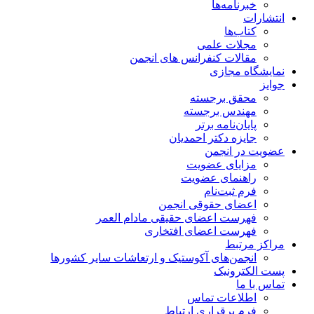
خبرنامه‌ها
انتشارات
کتاب‌ها
مجلات علمی
مقالات کنفرانس های انجمن
نمایشگاه مجازی
جوایز
محقق برجسته
مهندس برجسته
پایان‌نامه برتر
جایزه دکتر احمدیان
عضویت در انجمن
مزایای عضویت
راهنمای عضویت
فرم ثبت‌نام
اعضای حقوقی انجمن
فهرست اعضای حقیقی مادام‌ العمر
فهرست اعضای افتخاری
مراکز مرتبط
انجمن‌های آکوستیک و ارتعاشات سایر کشورها
پست الکترونیک
تماس با ما
اطلاعات تماس
فرم برقراری ارتباط