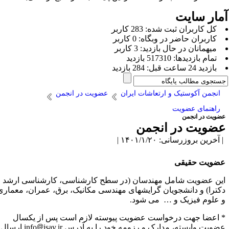
مار سایت
كل کاربران ثبت شده: 283 کاربر
کاربران حاضر در وبگاه: 0 کاربر
ميهمانان در حال بازديد: 3 کاربر
تمام بازديد‌ها: 517310 بازدید
بازديد 24 ساعت قبل: 284 بازدید
انجمن آکوستیک و ارتعاشات ایران
عضویت در انجمن
راهنمای عضویت
ضویت در انجمن
ضویت در انجمن
آخرین بروزرسانی: ۱۴۰۱/۱/۲۰ |
ضویت حقیقی
ین عضویت شامل مهندسان (در سطح کارشناسی، کارشناسی ارشد و
کترا) و دانشجویان گرایشهای مهندسی مکانیک، برق، عمران، معماری
 علوم فیزیک و … می­ شود.
 اعضا جهت درخواست عضویت پیوسته لازم است پس از یکسال
ضویت وابسته، مدارک و رزومه خود را به آدرس info
isav.ir ارسال