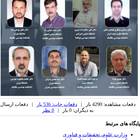
دفعات مشاهده: 4290 بار |
دفعات چاپ: 536 بار
| دفعات ارسال
به دیگران: 0 بار |
0 نظر
یگاه های مرتبط
وزارت علوم، تحقیقات و فناوری