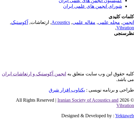
کمیسیون انجمن های علمی ایران
شورای انجمن های علمی ایران
مات کلیدی
جمن
,
مجله علمی
,
مقاله علمی
,
Acoustics
, ارتعاشات,
آکوستیک
,
,
Vibrati
رسنجی
یه حقوق این وب سایت متعلق به
انجمن آکوستیک و ارتعاشات ایران
 باشد.
احی و برنامه نویسی :
یکتاوب افزار شرق
Iranian Society of Acoustics and
© 2026 
Vibrati
Designed & Developed by :
Yektaw