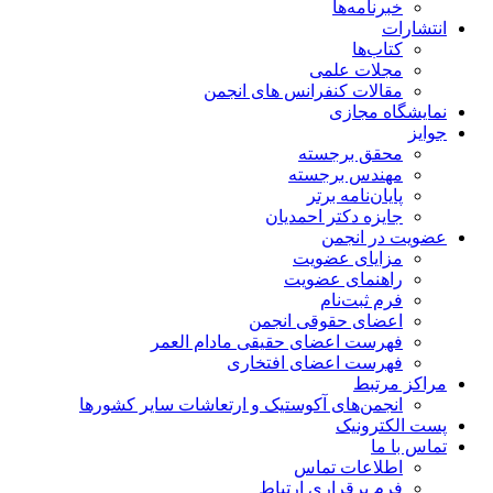
خبرنامه‌ها
انتشارات
کتاب‌ها
مجلات علمی
مقالات کنفرانس های انجمن
نمایشگاه مجازی
جوایز
محقق برجسته
مهندس برجسته
پایان‌نامه برتر
جایزه دکتر احمدیان
عضویت در انجمن
مزایای عضویت
راهنمای عضویت
فرم ثبت‌نام
اعضای حقوقی انجمن
فهرست اعضای حقیقی مادام‌ العمر
فهرست اعضای افتخاری
مراکز مرتبط
انجمن‌های آکوستیک و ارتعاشات سایر کشورها
پست الکترونیک
تماس با ما
اطلاعات تماس
فرم برقراری ارتباط