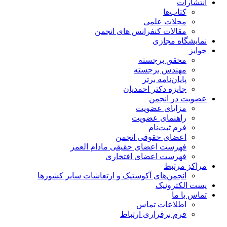
انتشارات
کتاب‌ها
مجلات علمی
مقالات کنفرانس های انجمن
نمایشگاه مجازی
جوایز
محقق برجسته
مهندس برجسته
پایان‌نامه برتر
جایزه دکتر احمدیان
عضویت در انجمن
مزایای عضویت
راهنمای عضویت
فرم ثبت‌نام
اعضای حقوقی انجمن
فهرست اعضای حقیقی مادام‌ العمر
فهرست اعضای افتخاری
مراکز مرتبط
انجمن‌های آکوستیک و ارتعاشات سایر کشورها
پست الکترونیک
تماس با ما
اطلاعات تماس
فرم برقراری ارتباط