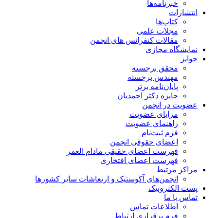
خبرنامه‌ها
انتشارات
کتاب‌ها
مجلات علمی
مقالات کنفرانس های انجمن
نمایشگاه مجازی
جوایز
محقق برجسته
مهندس برجسته
پایان‌نامه برتر
جایزه دکتر احمدیان
عضویت در انجمن
مزایای عضویت
راهنمای عضویت
فرم ثبت‌نام
اعضای حقوقی انجمن
فهرست اعضای حقیقی مادام‌ العمر
فهرست اعضای افتخاری
مراکز مرتبط
انجمن‌های آکوستیک و ارتعاشات سایر کشورها
پست الکترونیک
تماس با ما
اطلاعات تماس
فرم برقراری ارتباط