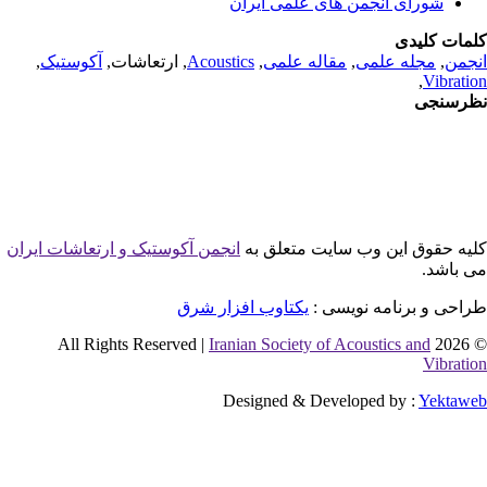
شورای انجمن های علمی ایران
مات کلیدی
جمن
,
مجله علمی
,
مقاله علمی
,
Acoustics
, ارتعاشات,
آکوستیک
,
,
Vibrati
رسنجی
یه حقوق این وب سایت متعلق به
انجمن آکوستیک و ارتعاشات ایران
 باشد.
احی و برنامه نویسی :
یکتاوب افزار شرق
Iranian Society of Acoustics and
© 2026 
Vibrati
Designed & Developed by :
Yektaw