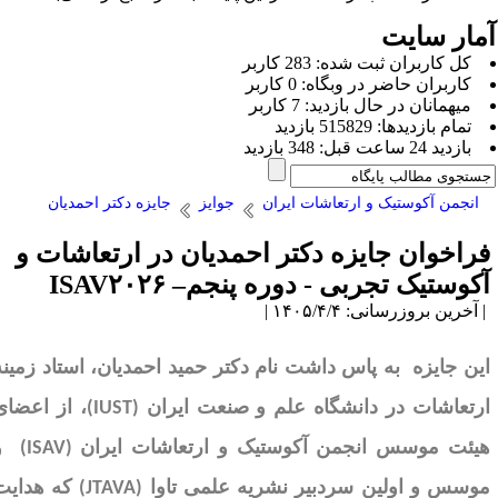
مار سایت
كل کاربران ثبت شده: 283 کاربر
کاربران حاضر در وبگاه: 0 کاربر
ميهمانان در حال بازديد: 7 کاربر
تمام بازديد‌ها: 515829 بازدید
بازديد 24 ساعت قبل: 348 بازدید
انجمن آکوستیک و ارتعاشات ایران
جوایز
جایزه دکتر احمدیان
راخوان جایزه دکتر احمدیان در ارتعاشات و
کوستیک تجربی - دوره پنجم– ISAV۲۰۲۶
آخرین بروزرسانی: ۱۴۰۵/۴/۴ |
ین جایزه
به پاس داشت نام
دکتر حمید احمدیان
، استاد زمینه­
رتعاشات در دانشگاه علم و صنعت ایران
(IUST)
، از اعضای
یئت موسس
انجمن آکوستیک و ارتعاشات ایران
(ISAV)
و
وسس و اولین سردبیر
نشریه علمی تاوا
(JTAVA)
که هدایت