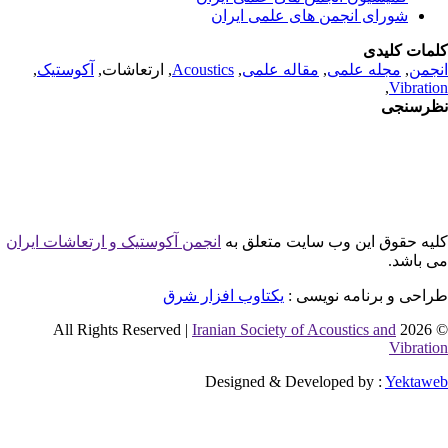
شورای انجمن های علمی ایران
مات کلیدی
جمن
,
مجله علمی
,
مقاله علمی
,
Acoustics
, ارتعاشات,
آکوستیک
,
,
Vibrati
رسنجی
یه حقوق این وب سایت متعلق به
انجمن آکوستیک و ارتعاشات ایران
 باشد.
احی و برنامه نویسی :
یکتاوب افزار شرق
Iranian Society of Acoustics and
© 2026 
Vibrati
Designed & Developed by :
Yektaw