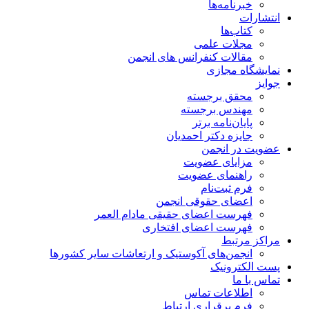
خبرنامه‌ها
انتشارات
کتاب‌ها
مجلات علمی
مقالات کنفرانس های انجمن
نمایشگاه مجازی
جوایز
محقق برجسته
مهندس برجسته
پایان‌نامه برتر
جایزه دکتر احمدیان
عضویت در انجمن
مزایای عضویت
راهنمای عضویت
فرم ثبت‌نام
اعضای حقوقی انجمن
فهرست اعضای حقیقی مادام‌ العمر
فهرست اعضای افتخاری
مراکز مرتبط
انجمن‌های آکوستیک و ارتعاشات سایر کشورها
پست الکترونیک
تماس با ما
اطلاعات تماس
فرم برقراری ارتباط