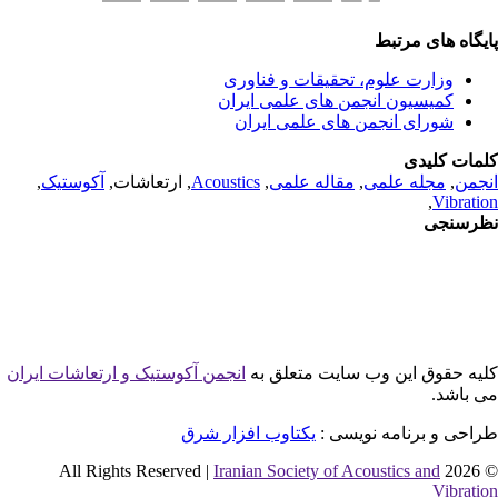
یگاه های مرتبط
وزارت علوم، تحقیقات و فناوری
کمیسیون انجمن های علمی ایران
شورای انجمن های علمی ایران
مات کلیدی
جمن
,
مجله علمی
,
مقاله علمی
,
Acoustics
, ارتعاشات,
آکوستیک
,
,
Vibrati
رسنجی
یه حقوق این وب سایت متعلق به
انجمن آکوستیک و ارتعاشات ایران
 باشد.
احی و برنامه نویسی :
یکتاوب افزار شرق
Iranian Society of Acoustics and
© 2026 
Vibrati