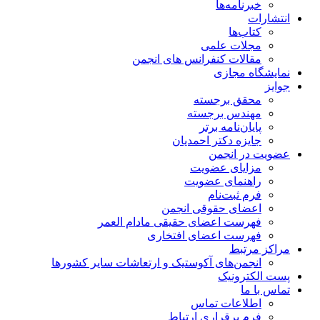
خبرنامه‌ها
انتشارات
کتاب‌ها
مجلات علمی
مقالات کنفرانس های انجمن
نمایشگاه مجازی
جوایز
محقق برجسته
مهندس برجسته
پایان‌نامه برتر
جایزه دکتر احمدیان
عضویت در انجمن
مزایای عضویت
راهنمای عضویت
فرم ثبت‌نام
اعضای حقوقی انجمن
فهرست اعضای حقیقی مادام‌ العمر
فهرست اعضای افتخاری
مراکز مرتبط
انجمن‌های آکوستیک و ارتعاشات سایر کشورها
پست الکترونیک
تماس با ما
اطلاعات تماس
فرم برقراری ارتباط