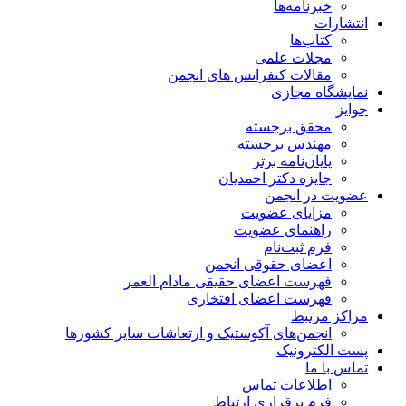
خبرنامه‌ها
انتشارات
کتاب‌ها
مجلات علمی
مقالات کنفرانس های انجمن
نمایشگاه مجازی
جوایز
محقق برجسته
مهندس برجسته
پایان‌نامه برتر
جایزه دکتر احمدیان
عضویت در انجمن
مزایای عضویت
راهنمای عضویت
فرم ثبت‌نام
اعضای حقوقی انجمن
فهرست اعضای حقیقی مادام‌ العمر
فهرست اعضای افتخاری
مراکز مرتبط
انجمن‌های آکوستیک و ارتعاشات سایر کشورها
پست الکترونیک
تماس با ما
اطلاعات تماس
فرم برقراری ارتباط