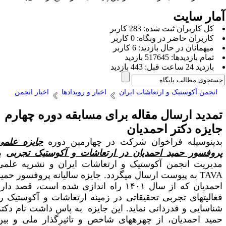
مار سایت
كل کاربران ثبت شده: 283 کاربر
کاربران حاضر در وبگاه: 0 کاربر
ميهمانان در حال بازديد: 6 کاربر
تمام بازديد‌ها: 517645 بازدید
بازديد 24 ساعت قبل: 443 بازدید
انجمن آکوستیک و ارتعاشات ایران
اخبار و رویدادها
اخبار انجمن
مدید ارسال مقاله برای مسابقه دوره چهارم
ایزه دکتر احمدیان
دینوسیله فراخوان شرکت در چهارمین دوره
جایزه علمی
روفسور حمید احمدیان در ارتعاشات و آکوستیک تجربی
با
دیریت انجمن آکوستیک و ارتعاشات ایران و نشریه علمی
TAV
به پیوست ارسال می­گردد. جایزه سالیانه پروفسور حمید
احمدیان که از سال ۱۴۰۱ راه اندازی شده است، قصد دارد
عالیت­های تجربی تحقیقاتی در زمینه ارتعاشات و آکوستیک را
ناسایی و قدردانی نماید. این جایزه به پاس داشت نام دکتر
مید احمدیان، از چهره­های شاخص و تاثیرگذار ملی و بین