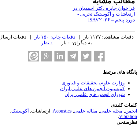
طالب مشابه
راخوان جایزه دکتر احمدیان در
رتعاشات و آکوستیک تجربی -
ره پنجم – ISAV۲۰۲۶
فعات مشاهده: ۱۱۲۷ بار |
دفعات چاپ: ۱۵۰ بار
| دفعات ارسال
به دیگران: ۰ بار |
۰ نظر
یگاه های مرتبط
وزارت علوم، تحقیقات و فناوری
کمیسیون انجمن های علمی ایران
شورای انجمن های علمی ایران
مات کلیدی
جمن
,
مجله علمی
,
مقاله علمی
,
Acoustics
, ارتعاشات,
آکوستیک
,
,
Vibrati
رسنجی