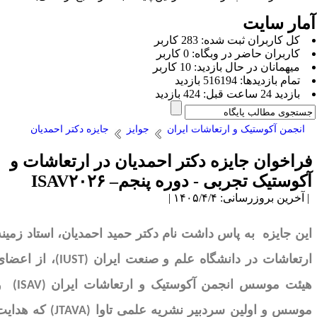
مار سایت
كل کاربران ثبت شده: 283 کاربر
کاربران حاضر در وبگاه: 0 کاربر
ميهمانان در حال بازديد: 10 کاربر
تمام بازديد‌ها: 516194 بازدید
بازديد 24 ساعت قبل: 424 بازدید
انجمن آکوستیک و ارتعاشات ایران
جوایز
جایزه دکتر احمدیان
راخوان جایزه دکتر احمدیان در ارتعاشات و
کوستیک تجربی - دوره پنجم– ISAV۲۰۲۶
آخرین بروزرسانی: ۱۴۰۵/۴/۴ |
ین جایزه
به پاس داشت نام
دکتر حمید احمدیان
، استاد زمینه­
رتعاشات در دانشگاه علم و صنعت ایران
(IUST)
، از اعضای
یئت موسس
انجمن آکوستیک و ارتعاشات ایران
(ISAV)
و
وسس و اولین سردبیر
نشریه علمی تاوا
(JTAVA)
که هدایت