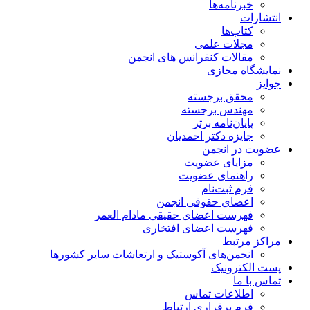
خبرنامه‌ها
انتشارات
کتاب‌ها
مجلات علمی
مقالات کنفرانس های انجمن
نمایشگاه مجازی
جوایز
محقق برجسته
مهندس برجسته
پایان‌نامه برتر
جایزه دکتر احمدیان
عضویت در انجمن
مزایای عضویت
راهنمای عضویت
فرم ثبت‌نام
اعضای حقوقی انجمن
فهرست اعضای حقیقی مادام‌ العمر
فهرست اعضای افتخاری
مراکز مرتبط
انجمن‌های آکوستیک و ارتعاشات سایر کشورها
پست الکترونیک
تماس با ما
اطلاعات تماس
فرم برقراری ارتباط