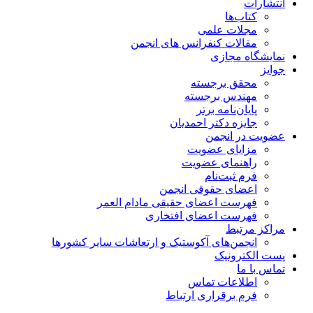
انتشارات
کتاب‌ها
مجلات علمی
مقالات کنفرانس های انجمن
نمایشگاه مجازی
جوایز
محقق برجسته
مهندس برجسته
پایان‌نامه برتر
جایزه دکتر احمدیان
عضویت در انجمن
مزایای عضویت
راهنمای عضویت
فرم ثبت‌نام
اعضای حقوقی انجمن
فهرست اعضای حقیقی مادام‌ العمر
فهرست اعضای افتخاری
مراکز مرتبط
انجمن‌های آکوستیک و ارتعاشات سایر کشورها
پست الکترونیک
تماس با ما
اطلاعات تماس
فرم برقراری ارتباط