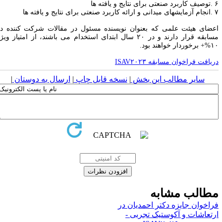
.
توصیف کاربرد صنعتی برای نتایج و یافته ها
.
انجام آزمایشهای میدانی و ارائه کاربرد صنعتی برای نتایج و یافته ها
عضای هیئت علمی که بعنوان نویسنده مسئول در مقالات شرکت کننده در
سابقه قرار دارند و در
۲۰
سال ابتدای استخدام می باشند، از امتیاز ویژه
۱۰
برخوردار خواهند بود
.
یافت فراخوان مسابقه ISAV۲۰۲۳
سایر مطالب این بخش
|
نسخه قابل چاپ
|
ارسال به دوستان
|
طالب مشابه
راخوان جایزه دکتر احمدیان در
رتعاشات و آکوستیک تجربی -