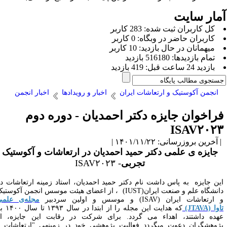
مار سایت
كل کاربران ثبت شده: 283 کاربر
کاربران حاضر در وبگاه: 0 کاربر
ميهمانان در حال بازديد: 10 کاربر
تمام بازديد‌ها: 516180 بازدید
بازديد 24 ساعت قبل: 419 بازدید
انجمن آکوستیک و ارتعاشات ایران
اخبار و رویدادها
اخبار انجمن
راخوان جایزه دکتر احمدیان - دوره دوم
ISAV۲۰۲
آخرین بروزرسانی: ۱۴۰۱/۱۱/۲۲ |
جایزه­ ی علمی دکتر حمید احمدیان در ارتعاشات و آکوستیک
تجربی
- ISAV۲۰۲۳
ین جایزه
به پاس داشت نام دکتر حمید احمدیان، استاد زمینه­ ارتعاشات در
انشگاه علم و صنعت ایران
(IUST)
، از اعضای هیئت موسس انجمن آکوستیک
 ارتعاشات ایران
(ISAV)
و موسس و اولین سردبیر
مجله­‌ی علمی
وا
(JTAVA)
که هدایت این مجله را از ابتدا در سال
۱۳۹۳
تا سال
۱۴۰۰
بر
هده داشتند، اهداء می گردد
.
برای
شرکت در رقابت این جایزه، از
ژوهشگران دعوت می­گردد فعالیت پژوهشی خود در زمینه­ی "ارتعاشات و