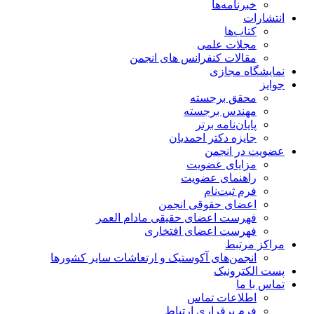
خبرنامه‌ها
انتشارات
کتاب‌ها
مجلات علمی
مقالات کنفرانس های انجمن
نمایشگاه مجازی
جوایز
محقق برجسته
مهندس برجسته
پایان‌نامه برتر
جایزه دکتر احمدیان
عضویت در انجمن
مزایای عضویت
راهنمای عضویت
فرم ثبت‌نام
اعضای حقوقی انجمن
فهرست اعضای حقیقی مادام‌ العمر
فهرست اعضای افتخاری
مراکز مرتبط
انجمن‌های آکوستیک و ارتعاشات سایر کشورها
پست الکترونیک
تماس با ما
اطلاعات تماس
فرم برقراری ارتباط