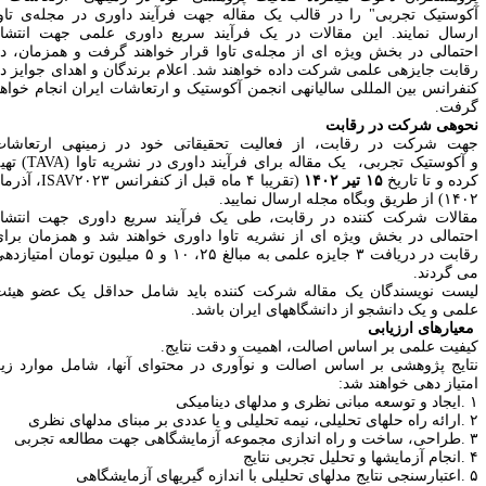
کوستیک تجربی" را در قالب یک مقاله جهت فرآیند داوری در مجله­‌ی تاوا
رسال نمایند. این مقالات در یک فرآیند سریع داوری علمی جهت انتشار
حتمالی در بخش ویژه ای از مجله­‌ی تاوا قرار خواهند گرفت و همزمان، در
قابت جایزه­ی علمی شرکت داده خواهند شد. اعلام برندگان و اهدای جوایز در
نفرانس بین المللی سالیانه­ی انجمن آکوستیک و ارتعاشات ایران انجام خواهد
رفت.
حوه­ی شرکت در رقابت
هت شرکت در رقابت، از فعالیت تحقیقاتی خود در زمینه­ی
ارتعاشات
آکوستیک
تجربی،
یک مقاله برای فرآیند داوری در نشریه تاوا
(TAVA)
تهیه
رده و تا تاریخ
۱۵ تیر ۱۴۰۲
(تقریبا ۴ ماه قبل از کنفرانس
ISAV۲۰۲۳
، آذرماه
۱۴۰۲
از طریق وبگاه مجله ارسال نمایید
.
قالات شرکت کننده در رقابت، طی یک فرآیند سریع داوری جهت انتشار
حتمالی در بخش ویژه ای از نشریه تاوا داوری خواهند شد و همزمان برای
قابت در دریافت
۳
جایزه علمی به مبالغ
۲۵
،
۱۰
و
۵
میلیون تومان امتیازدهی
ی گردند
.
یست نویسندگان یک مقاله شرکت کننده باید شامل حداقل یک عضو هیئت
لمی و یک دانشجو از دانشگاههای ایران باشد
.
عیارهای ارزیابی
یفیت علمی بر اساس اصالت، اهمیت و دقت نتایج
.
تایج پژوهشی بر اساس اصالت و نوآوری در محتوای آنها، شامل موارد زیر
متیاز دهی خواهند شد
:
.
ایجاد و توسعه مبانی نظری و مدلهای دینامیکی
.
ارائه راه حلهای تحلیلی، نیمه تحلیلی و یا عددی بر مبنای مدلهای نظری
.
طراحی، ساخت و راه اندازی مجموعه آزمایشگاهی جهت مطالعه تجربی
.
انجام آزمایشها و تحلیل تجربی نتایج
.
اعتبارسنجی نتایج مدلهای تحلیلی با اندازه گیریهای آزمایشگاهی