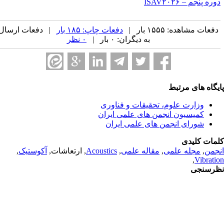
ره پنجم – ISAV۲۰۲۶
فعات مشاهده: ۱۵۵۵ بار |
دفعات چاپ: ۱۸۵ بار
| دفعات ارسال
به دیگران: ۰ بار |
۰ نظر
یگاه های مرتبط
وزارت علوم، تحقیقات و فناوری
کمیسیون انجمن های علمی ایران
شورای انجمن های علمی ایران
مات کلیدی
جمن
,
مجله علمی
,
مقاله علمی
,
Acoustics
, ارتعاشات,
آکوستیک
,
,
Vibrati
رسنجی