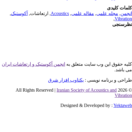
مات کلیدی
جمن
,
مجله علمی
,
مقاله علمی
,
Acoustics
, ارتعاشات,
آکوستیک
,
,
Vibrati
رسنجی
یه حقوق این وب سایت متعلق به
انجمن آکوستیک و ارتعاشات ایران
 باشد.
احی و برنامه نویسی :
یکتاوب افزار شرق
Iranian Society of Acoustics and
© 2026 
Vibrati
Designed & Developed by :
Yektaw