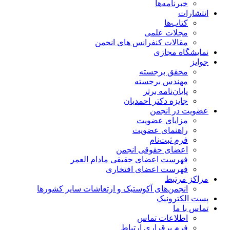
خبرنامه‌ها
انتشارات
کتاب‌ها
مجلات علمی
مقالات کنفرانس های انجمن
نمایشگاه مجازی
جوایز
محقق برجسته
مهندس برجسته
پایان‌نامه برتر
جایزه دکتر احمدیان
عضویت در انجمن
مزایای عضویت
راهنمای عضویت
فرم ثبت‌نام
اعضای حقوقی انجمن
فهرست اعضای حقیقی مادام‌ العمر
فهرست اعضای افتخاری
مراکز مرتبط
انجمن‌های آکوستیک و ارتعاشات سایر کشورها
پست الکترونیک
تماس با ما
اطلاعات تماس
فرم برقراری ارتباط