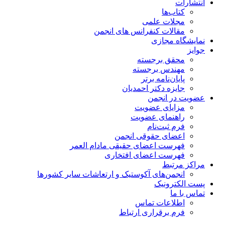
انتشارات
کتاب‌ها
مجلات علمی
مقالات کنفرانس های انجمن
نمایشگاه مجازی
جوایز
محقق برجسته
مهندس برجسته
پایان‌نامه برتر
جایزه دکتر احمدیان
عضویت در انجمن
مزایای عضویت
راهنمای عضویت
فرم ثبت‌نام
اعضای حقوقی انجمن
فهرست اعضای حقیقی مادام‌ العمر
فهرست اعضای افتخاری
مراکز مرتبط
انجمن‌های آکوستیک و ارتعاشات سایر کشورها
پست الکترونیک
تماس با ما
اطلاعات تماس
فرم برقراری ارتباط