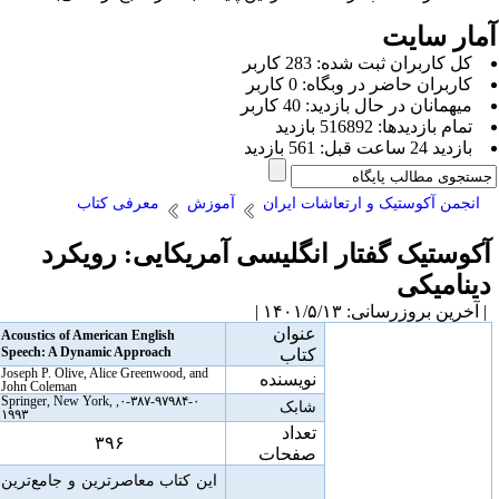
مار سایت
كل کاربران ثبت شده: 283 کاربر
کاربران حاضر در وبگاه: 0 کاربر
ميهمانان در حال بازديد: 40 کاربر
تمام بازديد‌ها: 516892 بازدید
بازديد 24 ساعت قبل: 561 بازدید
انجمن آکوستیک و ارتعاشات ایران
آموزش
معرفی کتاب
کوستیک گفتار انگلیسی آمریکایی: رویکرد
ینامیکی
آخرین بروزرسانی: ۱۴۰۱/۵/۱۳ |
عنوان
Acoustics of American English
Speech: A Dynamic Approach
کتاب
Joseph P. Olive, Alice Greenwood, and
نویسنده
John Coleman
۰-۳۸۷-۹۷۹۸۴-۰, Springer, New York,
شابک
۱۹۹۳
تعداد
۳۹۶
صفحات
این کتاب معاصرترین و جامع‌ترین