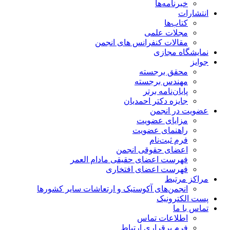
خبرنامه‌ها
انتشارات
کتاب‌ها
مجلات علمی
مقالات کنفرانس های انجمن
نمایشگاه مجازی
جوایز
محقق برجسته
مهندس برجسته
پایان‌نامه برتر
جایزه دکتر احمدیان
عضویت در انجمن
مزایای عضویت
راهنمای عضویت
فرم ثبت‌نام
اعضای حقوقی انجمن
فهرست اعضای حقیقی مادام‌ العمر
فهرست اعضای افتخاری
مراکز مرتبط
انجمن‌های آکوستیک و ارتعاشات سایر کشورها
پست الکترونیک
تماس با ما
اطلاعات تماس
فرم برقراری ارتباط