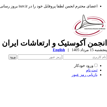
اعضای محترم انجمن لطفا پروفایل خود را در isav.ir بروز رسانی فرمایند.
انجمن آکوستیک و ارتعاشات ایران
پنجشنبه 15 مرداد 1405
|
English
ورود خودکار
ثبت نام
بازیابی رمز عبور