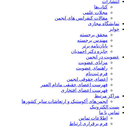
انتشارات
کتاب‌ها
مجلات علمی
مقالات کنفرانس های انجمن
نمایشگاه مجازی
جوایز
محقق برجسته
مهندس برجسته
پایان‌نامه برتر
جایزه دکتر احمدیان
عضویت در انجمن
مزایای عضویت
راهنمای عضویت
فرم ثبت‌نام
اعضای حقوقی انجمن
فهرست اعضای حقیقی مادام‌ العمر
فهرست اعضای افتخاری
مراکز مرتبط
انجمن‌های آکوستیک و ارتعاشات سایر کشورها
پست الکترونیک
تماس با ما
اطلاعات تماس
فرم برقراری ارتباط