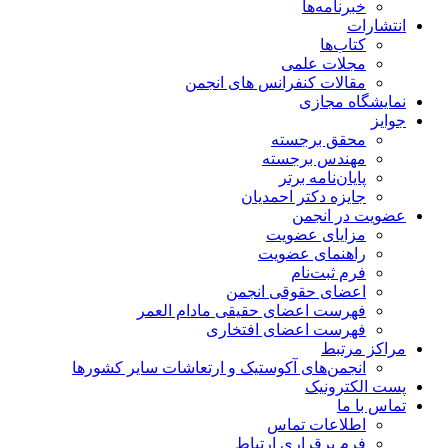
خبرنامه‌ها
انتشارات
کتاب‌ها
مجلات علمی
مقالات کنفرانس های انجمن
نمایشگاه مجازی
جوایز
محقق برجسته
مهندس برجسته
پایان‌نامه برتر
جایزه دکتر احمدیان
عضویت در انجمن
مزایای عضویت
راهنمای عضویت
فرم ثبت‌نام
اعضای حقوقی انجمن
فهرست اعضای حقیقی مادام‌ العمر
فهرست اعضای افتخاری
مراکز مرتبط
انجمن‌های آکوستیک و ارتعاشات سایر کشورها
پست الکترونیک
تماس با ما
اطلاعات تماس
فرم برقراری ارتباط