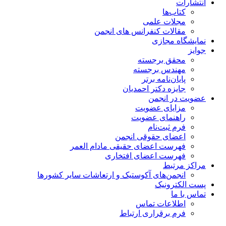
انتشارات
کتاب‌ها
مجلات علمی
مقالات کنفرانس های انجمن
نمایشگاه مجازی
جوایز
محقق برجسته
مهندس برجسته
پایان‌نامه برتر
جایزه دکتر احمدیان
عضویت در انجمن
مزایای عضویت
راهنمای عضویت
فرم ثبت‌نام
اعضای حقوقی انجمن
فهرست اعضای حقیقی مادام‌ العمر
فهرست اعضای افتخاری
مراکز مرتبط
انجمن‌های آکوستیک و ارتعاشات سایر کشورها
پست الکترونیک
تماس با ما
اطلاعات تماس
فرم برقراری ارتباط