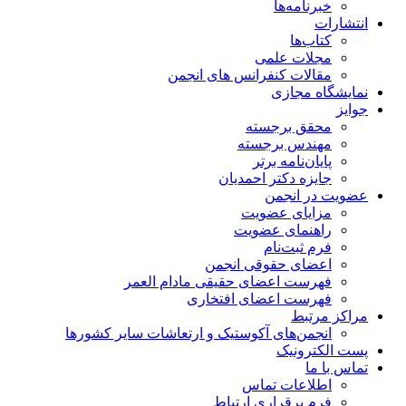
خبرنامه‌ها
انتشارات
کتاب‌ها
مجلات علمی
مقالات کنفرانس های انجمن
نمایشگاه مجازی
جوایز
محقق برجسته
مهندس برجسته
پایان‌نامه برتر
جایزه دکتر احمدیان
عضویت در انجمن
مزایای عضویت
راهنمای عضویت
فرم ثبت‌نام
اعضای حقوقی انجمن
فهرست اعضای حقیقی مادام‌ العمر
فهرست اعضای افتخاری
مراکز مرتبط
انجمن‌های آکوستیک و ارتعاشات سایر کشورها
پست الکترونیک
تماس با ما
اطلاعات تماس
فرم برقراری ارتباط