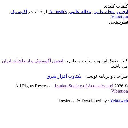
مات کلیدی
جمن
,
مجله علمی
,
مقاله علمی
,
Acoustics
, ارتعاشات,
آکوستیک
,
,
Vibrati
رسنجی
یه حقوق این وب سایت متعلق به
انجمن آکوستیک و ارتعاشات ایران
 باشد.
احی و برنامه نویسی :
یکتاوب افزار شرق
Iranian Society of Acoustics and
© 2026 
Vibrati
Designed & Developed by :
Yektaw