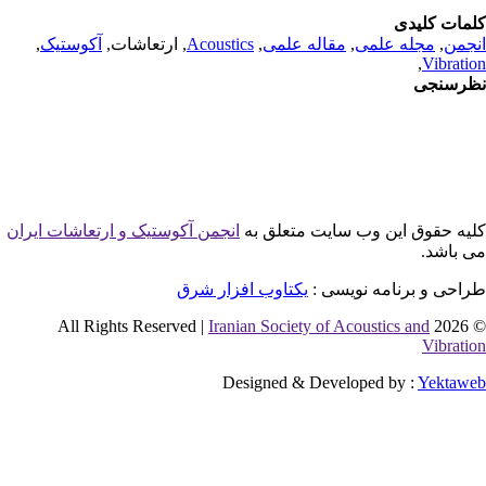
مات کلیدی
جمن
,
مجله علمی
,
مقاله علمی
,
Acoustics
, ارتعاشات,
آکوستیک
,
,
Vibrati
رسنجی
یه حقوق این وب سایت متعلق به
انجمن آکوستیک و ارتعاشات ایران
 باشد.
احی و برنامه نویسی :
یکتاوب افزار شرق
Iranian Society of Acoustics and
© 2026 
Vibrati
Designed & Developed by :
Yektaw