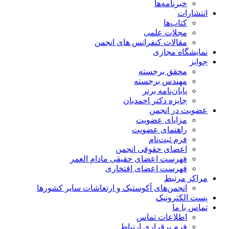
خبرنامه‌ها
انتشارات
کتاب‌ها
مجلات علمی
مقالات کنفرانس های انجمن
نمایشگاه مجازی
جوایز
محقق برجسته
مهندس برجسته
پایان‌نامه برتر
جایزه دکتر احمدیان
عضویت در انجمن
مزایای عضویت
راهنمای عضویت
فرم ثبت‌نام
اعضای حقوقی انجمن
فهرست اعضای حقیقی مادام‌ العمر
فهرست اعضای افتخاری
مراکز مرتبط
انجمن‌های آکوستیک و ارتعاشات سایر کشورها
پست الکترونیک
تماس با ما
اطلاعات تماس
فرم برقراری ارتباط