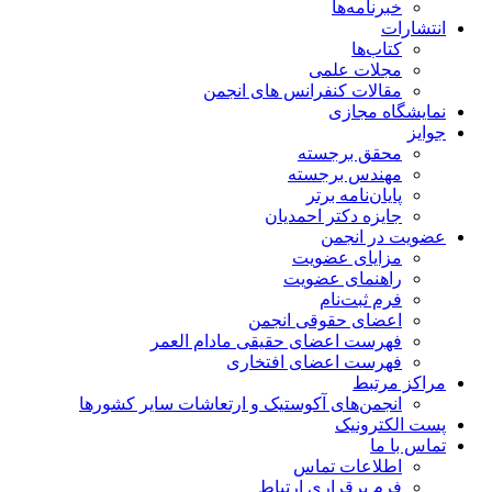
خبرنامه‌ها
انتشارات
کتاب‌ها
مجلات علمی
مقالات کنفرانس های انجمن
نمایشگاه مجازی
جوایز
محقق برجسته
مهندس برجسته
پایان‌نامه برتر
جایزه دکتر احمدیان
عضویت در انجمن
مزایای عضویت
راهنمای عضویت
فرم ثبت‌نام
اعضای حقوقی انجمن
فهرست اعضای حقیقی مادام‌ العمر
فهرست اعضای افتخاری
مراکز مرتبط
انجمن‌های آکوستیک و ارتعاشات سایر کشورها
پست الکترونیک
تماس با ما
اطلاعات تماس
فرم برقراری ارتباط