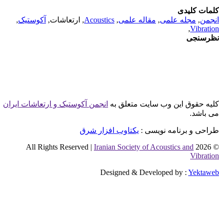
مات کلیدی
جمن
,
مجله علمی
,
مقاله علمی
,
Acoustics
, ارتعاشات,
آکوستیک
,
,
Vibrati
رسنجی
یه حقوق این وب سایت متعلق به
انجمن آکوستیک و ارتعاشات ایران
 باشد.
احی و برنامه نویسی :
یکتاوب افزار شرق
Iranian Society of Acoustics and
© 2026 
Vibrati
Designed & Developed by :
Yektaw