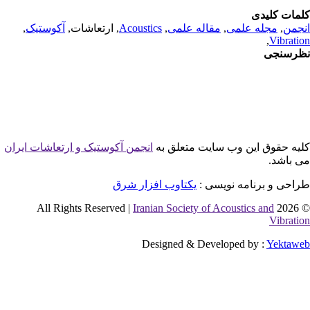
مات کلیدی
جمن
,
مجله علمی
,
مقاله علمی
,
Acoustics
, ارتعاشات,
آکوستیک
,
,
Vibrati
رسنجی
یه حقوق این وب سایت متعلق به
انجمن آکوستیک و ارتعاشات ایران
 باشد.
احی و برنامه نویسی :
یکتاوب افزار شرق
Iranian Society of Acoustics and
© 2026 
Vibrati
Designed & Developed by :
Yektaw