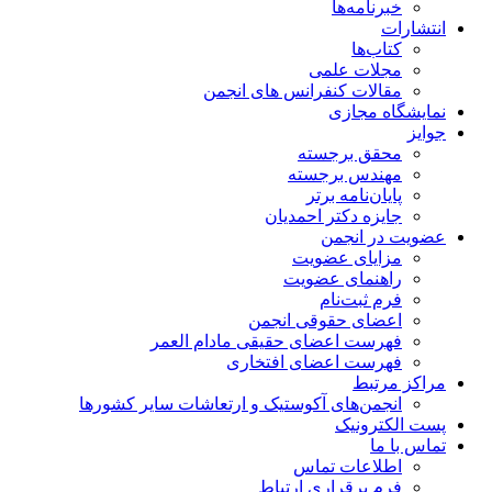
خبرنامه‌ها
انتشارات
کتاب‌ها
مجلات علمی
مقالات کنفرانس های انجمن
نمایشگاه مجازی
جوایز
محقق برجسته
مهندس برجسته
پایان‌نامه برتر
جایزه دکتر احمدیان
عضویت در انجمن
مزایای عضویت
راهنمای عضویت
فرم ثبت‌نام
اعضای حقوقی انجمن
فهرست اعضای حقیقی مادام‌ العمر
فهرست اعضای افتخاری
مراکز مرتبط
انجمن‌های آکوستیک و ارتعاشات سایر کشورها
پست الکترونیک
تماس با ما
اطلاعات تماس
فرم برقراری ارتباط